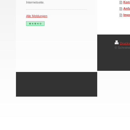
Kon
Internetseite.
Anfa
Imp
Alle Meldungen
Druckv
© Schreine