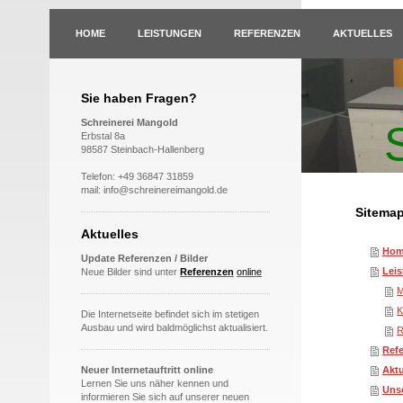
HOME
LEISTUNGEN
REFERENZEN
AKTUELLES
Sie haben Fragen?
Schreinerei Mangold
Erbstal 8a
98587 Steinbach-Hallenberg
Telefon: +49 36847 31859
mail: info@schreinereimangold.de
Sitema
Aktuelles
Hom
Update Referenzen / Bilder
Lei
Neue Bilder sind unter
Referenzen
online
M
K
Die Internetseite befindet sich im stetigen
Ausbau und wird baldmöglichst aktualisiert.
R
Ref
Neuer Internetauftritt online
Aktu
Lernen Sie uns näher kennen und
Unse
informieren Sie sich auf unserer neuen